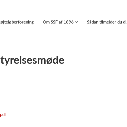
køjteløberforening
Om SSF af 1896
Sådan tilmelder du di
styrelsesmøde
pdf