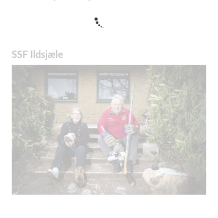
SSF Ildsjæle