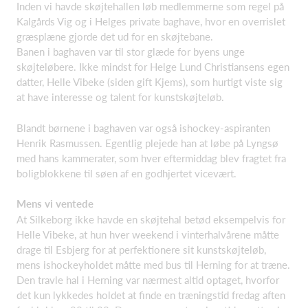
Inden vi havde skøjtehallen løb medlemmerne som regel på
Kalgårds Vig og i Helges private baghave, hvor en overrislet
græsplæne gjorde det ud for en skøjtebane.
Banen i baghaven var til stor glæde for byens unge
skøjteløbere. Ikke mindst for Helge Lund Christiansens egen
datter, Helle Vibeke (siden gift Kjems), som hurtigt viste sig
at have interesse og talent for kunstskøjteløb.
Blandt børnene i baghaven var også ishockey-aspiranten
Henrik Rasmussen. Egentlig plejede han at løbe på Lyngsø
med hans kammerater, som hver eftermiddag blev fragtet fra
boligblokkene til søen af en godhjertet vicevært.
Mens vi ventede
At Silkeborg ikke havde en skøjtehal betød eksempelvis for
Helle Vibeke, at hun hver weekend i vinterhalvårene måtte
drage til Esbjerg for at perfektionere sit kunstskøjteløb,
mens ishockeyholdet måtte med bus til Herning for at træne.
Den travle hal i Herning var nærmest altid optaget, hvorfor
det kun lykkedes holdet at finde en træningstid fredag aften