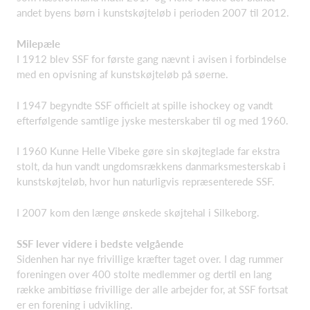
andet byens børn i kunstskøjteløb i perioden 2007 til 2012.
Milepæle
I 1912 blev SSF for første gang nævnt i avisen i forbindelse
med en opvisning af kunstskøjteløb på søerne.
I 1947 begyndte SSF officielt at spille ishockey og vandt
efterfølgende samtlige jyske mesterskaber til og med 1960.
I 1960 Kunne Helle Vibeke gøre sin skøjteglade far ekstra
stolt, da hun vandt ungdomsrækkens danmarksmesterskab i
kunstskøjteløb, hvor hun naturligvis repræsenterede SSF.
I 2007 kom den længe ønskede skøjtehal i Silkeborg.
SSF lever videre i bedste velgående
Sidenhen har nye frivillige kræfter taget over. I dag rummer
foreningen over 400 stolte medlemmer og dertil en lang
række ambitiøse frivillige der alle arbejder for, at SSF fortsat
er en forening i udvikling.