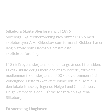
Silkeborg Skøjteløberforening af 1896
Silkeborg Skøjteløberforening blev stiftet i 1896 med
skolebestyrer A.H. Kirkeskov som formand. Klubben har en
lang historie som Danmarks næstældste
skøjteløberforening.
I 1896 lå byens skøjtehal endnu mange år ude i fremtiden.
Faktisk skulle der gå mere end et århundrede, før vores
medlemmer fik en skøjtehal. I 2007 blev drømmen så til
virkelighed. Dette takket være lokale ildsjæle, som bl.a.
den lokale ishockey-legende Helge Lund Christiansen.
Helge kæmpede siden 50’erne for at få en skøjtehal i
Silkeborg.
På søerne og i baghaven