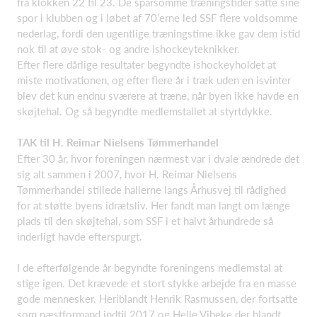
fra klokken 22 til 23. De sparsomme træningstider satte sine
spor i klubben og i løbet af 70’erne led SSF flere voldsomme
nederlag, fordi den ugentlige træningstime ikke gav dem istid
nok til at øve stok- og andre ishockeyteknikker.
Efter flere dårlige resultater begyndte ishockeyholdet at
miste motivationen, og efter flere år i træk uden en isvinter
blev det kun endnu sværere at træne, når byen ikke havde en
skøjtehal. Og så begyndte medlemstallet at styrtdykke.
TAK til H. Reimar Nielsens Tømmerhandel
Efter 30 år, hvor foreningen nærmest var i dvale ændrede det
sig alt sammen i 2007, hvor H. Reimar Nielsens
Tømmerhandel stillede hallerne langs Århusvej til rådighed
for at støtte byens idrætsliv. Her fandt man langt om længe
plads til den skøjtehal, som SSF i et halvt århundrede så
inderligt havde efterspurgt.
I de efterfølgende år begyndte foreningens medlemstal at
stige igen. Det krævede et stort stykke arbejde fra en masse
gode mennesker. Heriblandt Henrik Rasmussen, der fortsatte
som næstformand indtil 2017 og Helle Vibeke der blandt